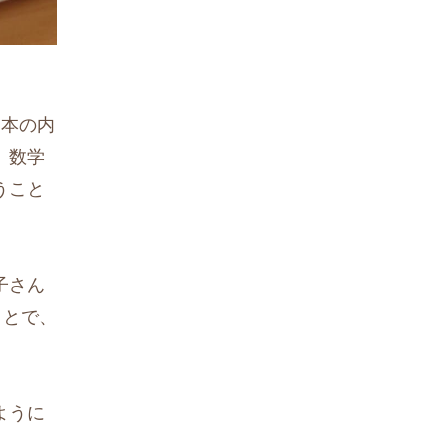
、本の内
、数学
うこと
子さん
ことで、
ように