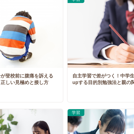
子が登校前に腹痛を訴える
自主学習で差がつく！中学
？正しい見極めと接し方
upする目的別勉強法と親の
学習