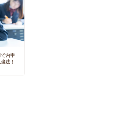
間で内申
勉強法！