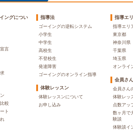
イングについ
指導法
指導エ
ゴーイングの逆転システム
指導エリ
小学生
東京都
中学生
神奈川県
宣言
高校生
千葉県
不登校生
埼玉県
発達障害
オンライ
求
ゴーイングのオンライン指導
会員さ
体験レッスン
会員さん
ン
体験レッスンについて
体験レッ
比較
お申し込み
点数アッ
ート
数ヶ月で
験談
れ
体験談イ