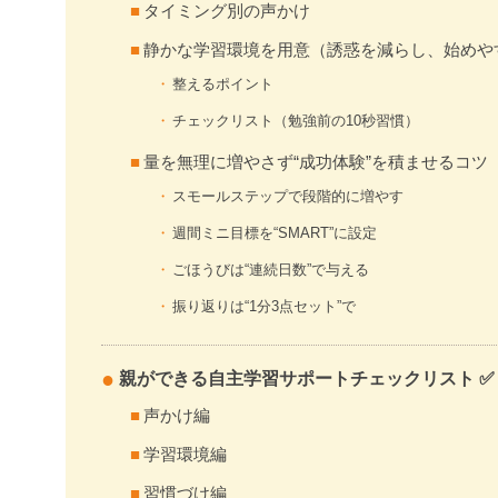
タイミング別の声かけ
静かな学習環境を用意（誘惑を減らし、始めや
整えるポイント
チェックリスト（勉強前の10秒習慣）
量を無理に増やさず“成功体験”を積ませるコツ
スモールステップで段階的に増やす
週間ミニ目標を“SMART”に設定
ごほうびは“連続日数”で与える
振り返りは“1分3点セット”で
親ができる自主学習サポートチェックリスト ✅
声かけ編
学習環境編
習慣づけ編