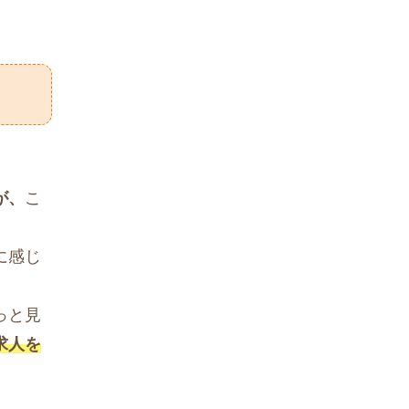
が、
こ
に感じ
っと見
求人を