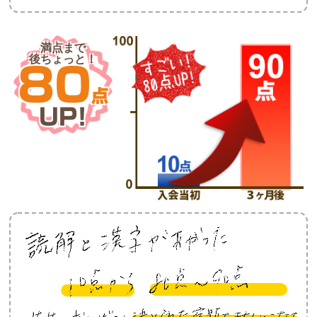
満点まで
後ちょっと！
80
点
UP!