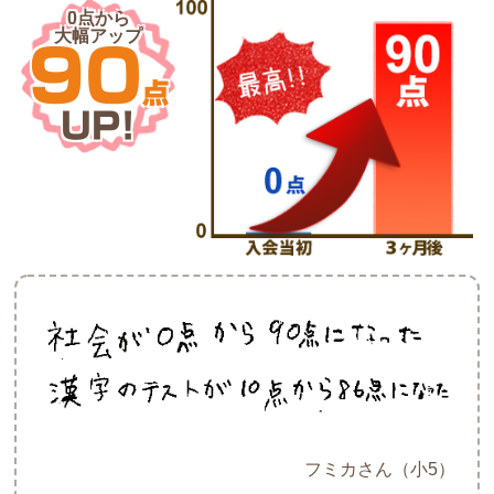
0点から
大幅アップ
90
点
UP!
フミカさん（小5）