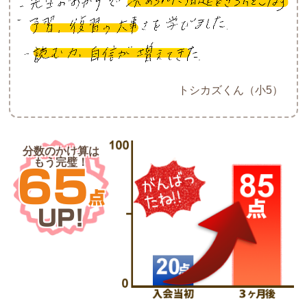
トシカズくん（小5）
分数のかけ算は
もう完璧！
65
点
UP!