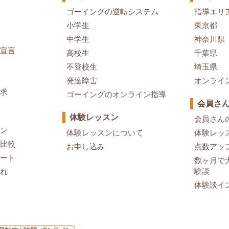
ゴーイングの逆転システム
指導エリ
小学生
東京都
中学生
神奈川県
宣言
高校生
千葉県
不登校生
埼玉県
発達障害
オンライ
求
ゴーイングのオンライン指導
会員さ
体験レッスン
会員さん
ン
体験レッスンについて
体験レッ
比較
お申し込み
点数アッ
ート
数ヶ月で
験談
れ
体験談イ