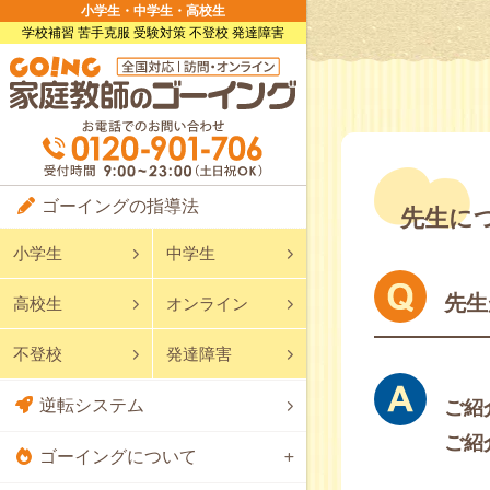
小学生・中学生・高校生
学校補習 苦手克服 受験対策 不登校 発達障害
ゴーイングの指導法
先生に
小学生
中学生
先生
高校生
オンライン
不登校
発達障害
逆転システム
ご紹
ご紹
ゴーイングについて