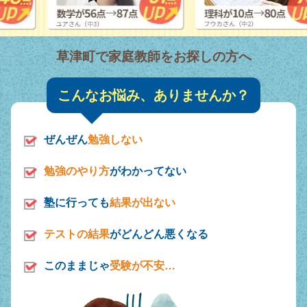
草津町で家庭教師をお探しの方へ
こんなお悩み、ありませんか？
ぜんぜん
勉強しない
勉強のやり方
がわかってない
塾に行っても
結果が出ない
テストの結果
がどんどん悪くなる
このままじゃ
受験が不安…