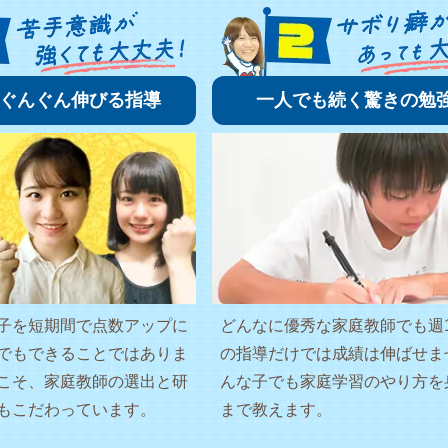
ぐんぐん伸びる指導
一人でも続く驚きの勉
子を短期間で点数アップに
どんなに優秀な家庭教師でも週
でもできることではありま
の指導だけでは成績は伸ばせま
こそ、家庭教師の選出と研
んな子でも家庭学習のやり方を
もこだわっています。
まで教えます。