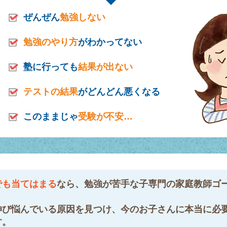
ぜんぜん
勉強しない
勉強のやり方
がわかってない
塾に行っても
結果が出ない
テストの結果
がどんどん悪くなる
このままじゃ
受験が不安…
でも当てはまる
なら、勉強が苦手な子専門の家庭教師ゴ
伸び悩んでいる原因を見つけ、今のお子さんに本当に必
す。