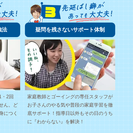
強法
疑問を残さないサポート体制
1・2回
家庭教師とゴーイングの専任スタッフが
せん。ど
お子さんのやる気や普段の家庭学習を徹
身につく
底サポート！指導日以外もその日のうち
に『わからない』を解決！