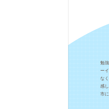
勉強
ーイ
なく
感し
市に