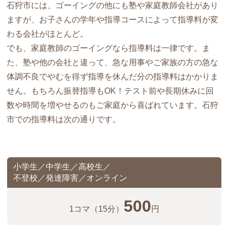
石狩市には、ゴーイングの他にも塾や家庭教師会社があり
ますが、お子さんの学年や指導コースによって指導料が変
わる会社がほとんど。
でも、家庭教師のゴーイングなら指導料は一律です。ま
た、塾や他の会社と違って、急な用事やご家族の方の急な
体調不良でやむを得ず指導を休んだ分の指導料はかかりま
せん。もちろん振替指導もOK！テスト前や長期休みに回
数や時間を増やせるのもご家庭から喜ばれています。石狩
市での指導料は次の通りです。
小学生／中学生／高校生／
不登校／発達障害／オンライン
500
1コマ
（15分）
円