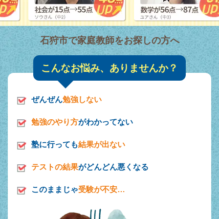
石狩市で家庭教師をお探しの方へ
こんなお悩み、ありませんか？
ぜんぜん
勉強しない
勉強のやり方
がわかってない
塾に行っても
結果が出ない
テストの結果
がどんどん悪くなる
このままじゃ
受験が不安…