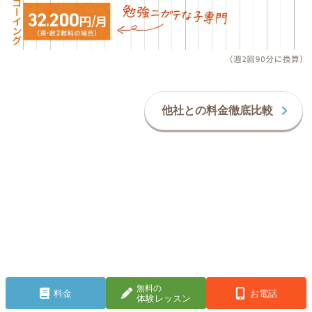
他社との料金徹底比較
超有料級サポート
が無料！
無料の
料金
お電話
体験レッスン