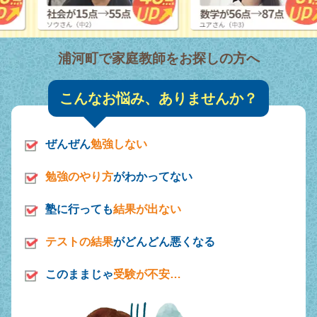
浦河町で家庭教師をお探しの方へ
こんなお悩み、ありませんか？
ぜんぜん
勉強しない
勉強のやり方
がわかってない
塾に行っても
結果が出ない
テストの結果
がどんどん悪くなる
このままじゃ
受験が不安…