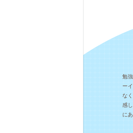
勉強
ーイ
なく
感し
にあ