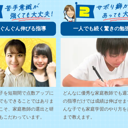
ぐんぐん伸びる指導
一人でも続く驚きの勉
子を短期間で点数アップに
どんなに優秀な家庭教師でも週
でもできることではありま
の指導だけでは成績は伸ばせま
こそ、家庭教師の選出と研
んな子でも家庭学習のやり方を
もこだわっています。
まで教えます。