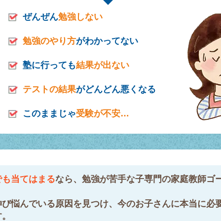
ぜんぜん
勉強しない
勉強のやり方
がわかってない
塾に行っても
結果が出ない
テストの結果
がどんどん悪くなる
このままじゃ
受験が不安…
でも当てはまる
なら、勉強が苦手な子専門の家庭教師ゴ
伸び悩んでいる原因を見つけ、今のお子さんに本当に必
す。