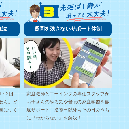
強法
疑問を残さないサポート体制
1・2回
家庭教師とゴーイングの専任スタッフが
せん。ど
お子さんのやる気や普段の家庭学習を徹
身につく
底サポート！指導日以外もその日のうち
に『わからない』を解決！