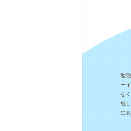
勉強
ーイ
なく
感し
にあ