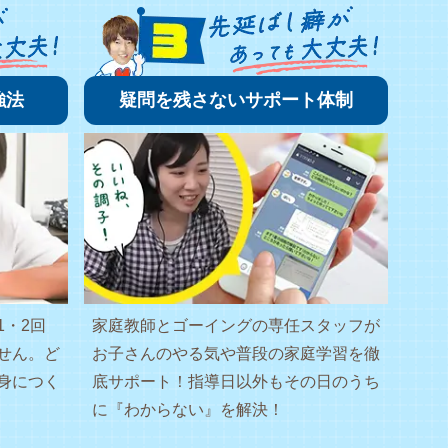
強法
疑問を残さないサポート体制
1・2回
家庭教師とゴーイングの専任スタッフが
せん。ど
お子さんのやる気や普段の家庭学習を徹
身につく
底サポート！指導日以外もその日のうち
に『わからない』を解決！