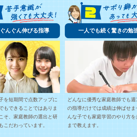
ぐんぐん伸びる指導
一人でも続く驚きの勉
子を短期間で点数アップに
どんなに優秀な家庭教師でも週
でもできることではありま
の指導だけでは成績は伸ばせま
こそ、家庭教師の選出と研
んな子でも家庭学習のやり方を
もこだわっています。
まで教えます。