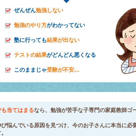
ぜんぜん
勉強しない
勉強のやり方
がわかってない
塾に行っても
結果が出ない
テストの結果
がどんどん悪くなる
このままじゃ
受験が不安…
でも当てはまる
なら、勉強が苦手な子専門の家庭教師ゴ
伸び悩んでいる原因を見つけ、今のお子さんに本当に必
す。