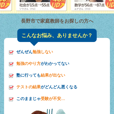
長野市で家庭教師をお探しの方へ
こんなお悩み、ありませんか？
ぜんぜん
勉強しない
勉強のやり方
がわかってない
塾に行っても
結果が出ない
テストの結果
がどんどん悪くなる
このままじゃ
受験が不安…