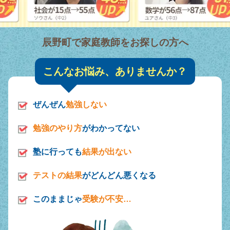
辰野町で家庭教師をお探しの方へ
こんなお悩み、ありませんか？
ぜんぜん
勉強しない
勉強のやり方
がわかってない
塾に行っても
結果が出ない
テストの結果
がどんどん悪くなる
このままじゃ
受験が不安…