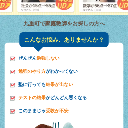
九重町で家庭教師をお探しの方へ
こんなお悩み、ありませんか？
ぜんぜん
勉強しない
勉強のやり方
がわかってない
塾に行っても
結果が出ない
テストの結果
がどんどん悪くなる
このままじゃ
受験が不安…