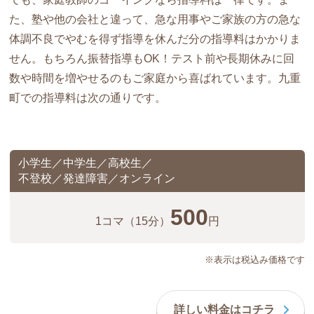
た、塾や他の会社と違って、急な用事やご家族の方の急な
体調不良でやむを得ず指導を休んだ分の指導料はかかりま
せん。もちろん振替指導もOK！テスト前や長期休みに回
数や時間を増やせるのもご家庭から喜ばれています。九重
町での指導料は次の通りです。
小学生／中学生／高校生／
不登校／発達障害／オンライン
500
1コマ
（15分）
円
※表示は税込み価格です
詳しい料金はコチラ