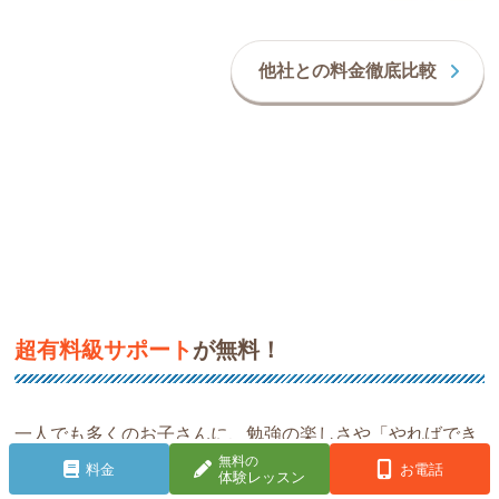
他社との料金徹底比較
超有料級サポート
が無料！
一人でも多くのお子さんに、勉強の楽しさや「やればでき
無料の
る!」を実感してほしい!そんな思いから、家庭教師のゴー
料金
お電話
体験レッスン
イングでは、指導報告書や学習計画、受験サポートはもち