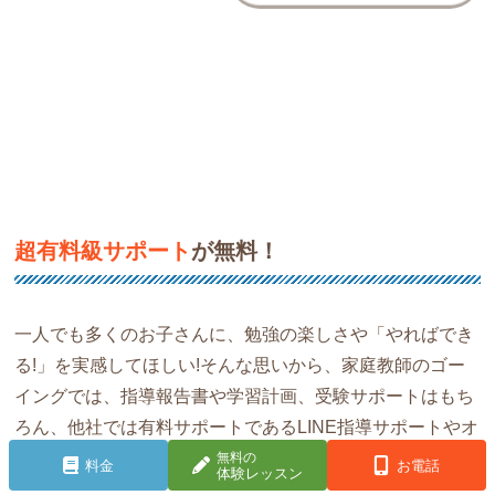
超有料級サポート
が無料！
一人でも多くのお子さんに、勉強の楽しさや「やればでき
る!」を実感してほしい!そんな思いから、家庭教師のゴー
イングでは、指導報告書や学習計画、受験サポートはもち
ろん、他社では有料サポートであるLINE指導サポートやオ
ンライン自習室も無料。全力でお子さんをサポートします!
無料の
料金
お電話
体験レッスン