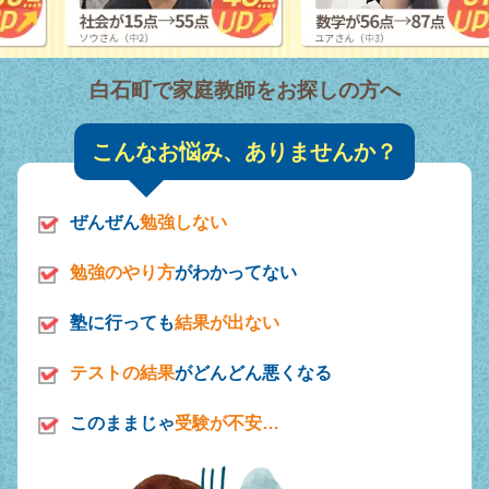
白石町で家庭教師をお探しの方へ
こんなお悩み、ありませんか？
ぜんぜん
勉強しない
勉強のやり方
がわかってない
塾に行っても
結果が出ない
テストの結果
がどんどん悪くなる
このままじゃ
受験が不安…