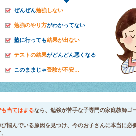
ぜんぜん
勉強しない
勉強のやり方
がわかってない
塾に行っても
結果が出ない
テストの結果
がどんどん悪くなる
このままじゃ
受験が不安…
でも当てはまる
なら、勉強が苦手な子専門の家庭教師ゴ
伸び悩んでいる原因を見つけ、今のお子さんに本当に必
す。