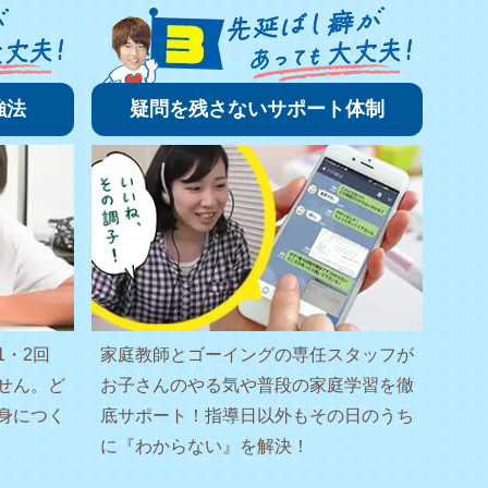
強法
疑問を残さないサポート体制
1・2回
家庭教師とゴーイングの専任スタッフが
せん。ど
お子さんのやる気や普段の家庭学習を徹
身につく
底サポート！指導日以外もその日のうち
に『わからない』を解決！