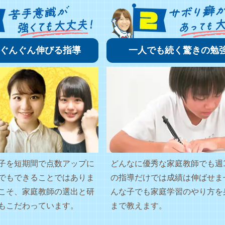
ぐんぐん伸びる指導
一人でも続く驚きの勉
子を短期間で点数アップに
どんなに優秀な家庭教師でも週
でもできることではありま
の指導だけでは成績は伸ばせま
こそ、家庭教師の選出と研
んな子でも家庭学習のやり方を
もこだわっています。
まで教えます。