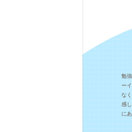
勉強
ーイ
なく
感し
にあ