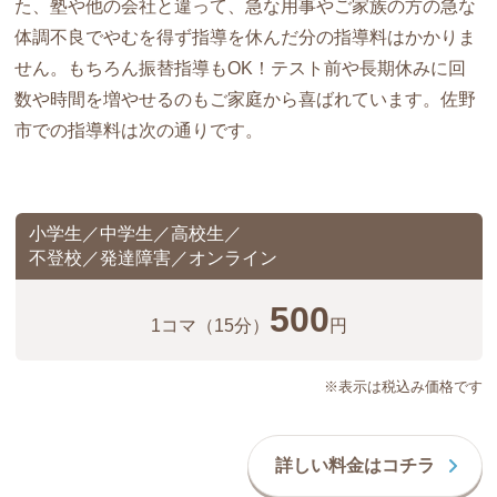
た、塾や他の会社と違って、急な用事やご家族の方の急な
体調不良でやむを得ず指導を休んだ分の指導料はかかりま
せん。もちろん振替指導もOK！テスト前や長期休みに回
数や時間を増やせるのもご家庭から喜ばれています。佐野
市での指導料は次の通りです。
小学生／中学生／高校生／
不登校／発達障害／オンライン
500
1コマ
（15分）
円
※表示は税込み価格です
詳しい料金はコチラ