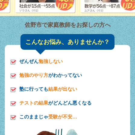
佐野市で家庭教師をお探しの方へ
こんなお悩み、ありませんか？
ぜんぜん
勉強しない
勉強のやり方
がわかってない
塾に行っても
結果が出ない
テストの結果
がどんどん悪くなる
このままじゃ
受験が不安…