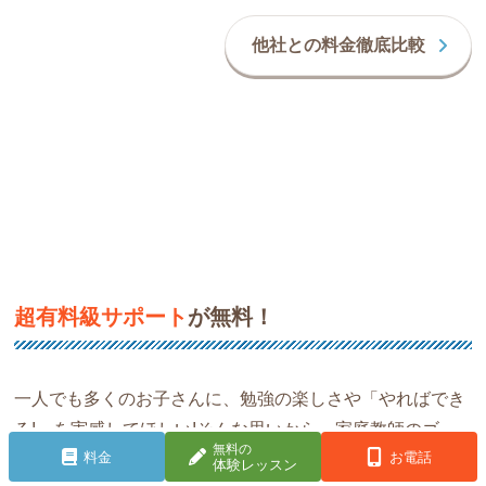
他社との料金徹底比較
超有料級サポート
が無料！
一人でも多くのお子さんに、勉強の楽しさや「やればでき
る!」を実感してほしい!そんな思いから、家庭教師のゴー
無料の
料金
お電話
イングでは、指導報告書や学習計画、受験サポートはもち
体験レッスン