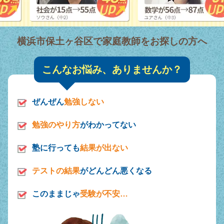
横浜市保土ヶ谷区で家庭教師をお探しの方へ
こんなお悩み、ありませんか？
ぜんぜん
勉強しない
勉強のやり方
がわかってない
塾に行っても
結果が出ない
テストの結果
がどんどん悪くなる
このままじゃ
受験が不安…