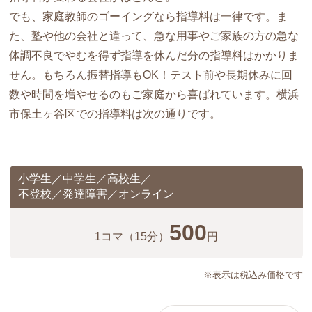
でも、家庭教師のゴーイングなら指導料は一律です。ま
た、塾や他の会社と違って、急な用事やご家族の方の急な
体調不良でやむを得ず指導を休んだ分の指導料はかかりま
せん。もちろん振替指導もOK！テスト前や長期休みに回
数や時間を増やせるのもご家庭から喜ばれています。横浜
市保土ヶ谷区での指導料は次の通りです。
小学生／中学生／高校生／
不登校／発達障害／オンライン
500
1コマ
（15分）
円
※表示は税込み価格です