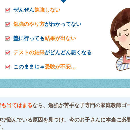
ぜんぜん
勉強しない
勉強のやり方
がわかってない
塾に行っても
結果が出ない
テストの結果
がどんどん悪くなる
このままじゃ
受験が不安…
でも当てはまる
なら、勉強が苦手な子専門の家庭教師ゴ
伸び悩んでいる原因を見つけ、今のお子さんに本当に必
す。