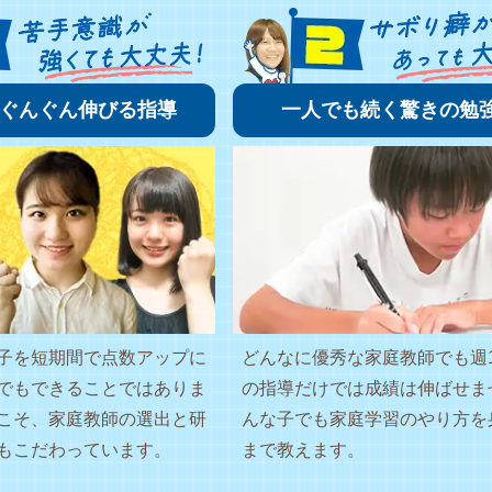
ぐんぐん伸びる指導
一人でも続く驚きの勉
子を短期間で点数アップに
どんなに優秀な家庭教師でも週
でもできることではありま
の指導だけでは成績は伸ばせま
こそ、家庭教師の選出と研
んな子でも家庭学習のやり方を
もこだわっています。
まで教えます。