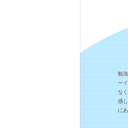
勉強
ーイ
なく
感し
にあ