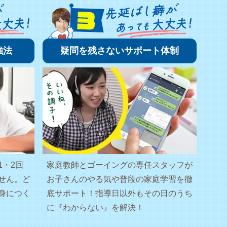
強法
疑問を残さないサポート体制
1・2回
家庭教師とゴーイングの専任スタッフが
せん。ど
お子さんのやる気や普段の家庭学習を徹
身につく
底サポート！指導日以外もその日のうち
に『わからない』を解決！